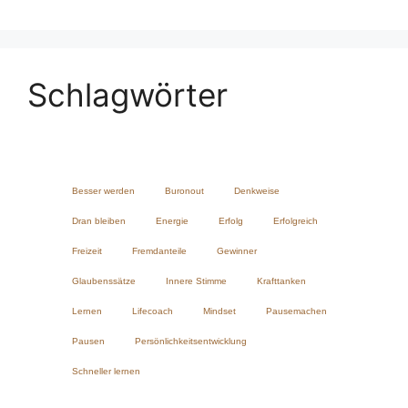
Schlagwörter
Besser werden
Buronout
Denkweise
Dran bleiben
Energie
Erfolg
Erfolgreich
Freizeit
Fremdanteile
Gewinner
Glaubenssätze
Innere Stimme
Krafttanken
Lernen
Lifecoach
Mindset
Pausemachen
Pausen
Persönlichkeitsentwicklung
Schneller lernen