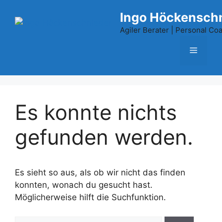
Zum
Ingo Höckensch
Inhalt
springen
Agiler Berater | Personal Coac
Menü
Es konnte nichts
gefunden werden.
Es sieht so aus, als ob wir nicht das finden
konnten, wonach du gesucht hast.
Möglicherweise hilft die Suchfunktion.
Suche