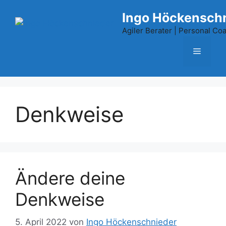
Zum
Ingo Höckensch
Inhalt
springen
Agiler Berater | Personal Coac
Menü
Denkweise
Ändere deine
Denkweise
5. April 2022
von
Ingo Höckenschnieder