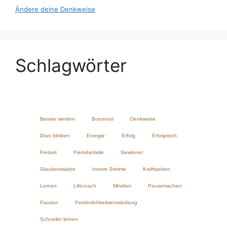
Ändere deine Denkweise
Schlagwörter
Besser werden
Buronout
Denkweise
Dran bleiben
Energie
Erfolg
Erfolgreich
Freizeit
Fremdanteile
Gewinner
Glaubenssätze
Innere Stimme
Krafttanken
Lernen
Lifecoach
Mindset
Pausemachen
Pausen
Persönlichkeitsentwicklung
Schneller lernen