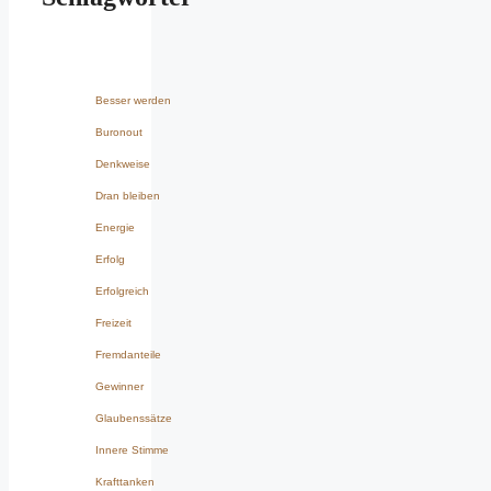
Besser werden
Buronout
Denkweise
Dran bleiben
Energie
Erfolg
Erfolgreich
Freizeit
Fremdanteile
Gewinner
Glaubenssätze
Innere Stimme
Krafttanken