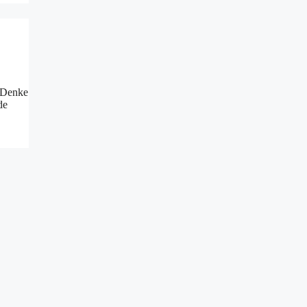
e. Denke
de