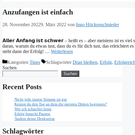
Anzufangen ist einfach
28. November 2022
9. März 2022
von
Ingo Höckenschnieder
𝗔𝗹𝗹𝗲𝗿 𝗔𝗻𝗳𝗮𝗻𝗴 𝗶𝘀𝘁 𝘀𝗰𝗵𝘄𝗲𝗿 – heißt es – aber meistens ist 
daran, warum du etwas tust, dass du es für dich tust, das erleichtert 
steht dann der Erfolg! …
Weiterlesen
Kategorien
Tipps
Schlagwörter
Dran bleiben
,
Erfolg
,
Erfolgreic
Suchen
Suchen
Recent Posts
Nicht jede innere Stimme ist gut
Kennst du den Tag an dem die meisten Diäten beginnen?
Wie ich schneller lerne
Erfolg braucht Pausen
Ändere deine Denkweise
Schlagwörter