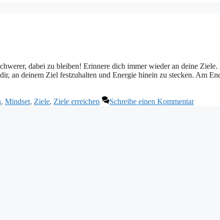
es viel schwerer, dabei zu bleiben! Erinnere dich immer wieder an deine Ziel
es dir, an deinem Ziel festzuhalten und Energie hinein zu stecken. Am En
h
,
Mindset
,
Ziele
,
Ziele erreichen
Schreibe einen Kommentar