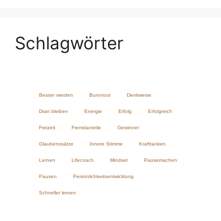
Schlagwörter
Besser werden
Buronout
Denkweise
Dran bleiben
Energie
Erfolg
Erfolgreich
Freizeit
Fremdanteile
Gewinner
Glaubenssätze
Innere Stimme
Krafttanken
Lernen
Lifecoach
Mindset
Pausemachen
Pausen
Persönlichkeitsentwicklung
Schneller lernen