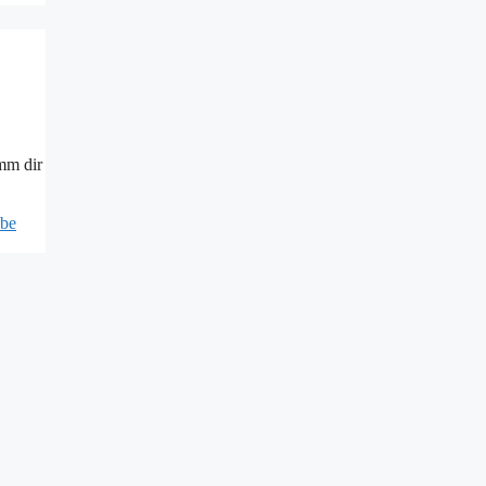
mm dir
ibe