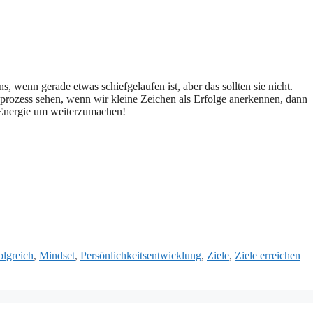
 wenn gerade etwas schiefgelaufen ist, aber das sollten sie nicht.
nprozess sehen, wenn wir kleine Zeichen als Erfolge anerkennen, dann
e Energie um weiterzumachen!
olgreich
,
Mindset
,
Persönlichkeitsentwicklung
,
Ziele
,
Ziele erreichen