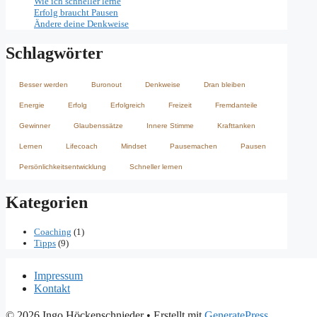
Wie ich schneller lerne
Erfolg braucht Pausen
Ändere deine Denkweise
Schlagwörter
Besser werden
Buronout
Denkweise
Dran bleiben
Energie
Erfolg
Erfolgreich
Freizeit
Fremdanteile
Gewinner
Glaubenssätze
Innere Stimme
Krafttanken
Lernen
Lifecoach
Mindset
Pausemachen
Pausen
Persönlichkeitsentwicklung
Schneller lernen
Kategorien
Coaching
(1)
Tipps
(9)
Impressum
Kontakt
© 2026 Ingo Höckenschnieder
• Erstellt mit
GeneratePress