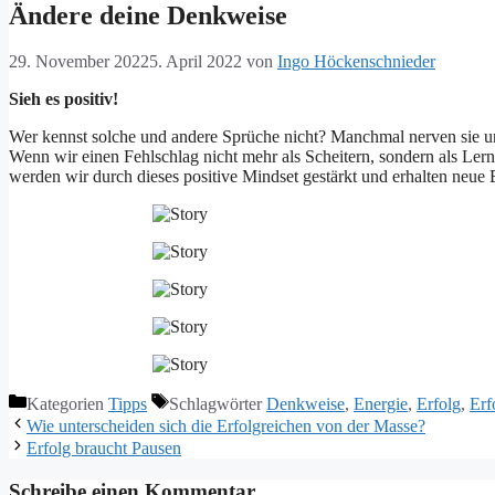
Ändere deine Denkweise
29. November 2022
5. April 2022
von
Ingo Höckenschnieder
Sieh es positiv!
Wer kennst solche und andere Sprüche nicht? Manchmal nerven sie uns,
Wenn wir einen Fehlschlag nicht mehr als Scheitern, sondern als Ler
werden wir durch dieses positive Mindset gestärkt und erhalten neu
Kategorien
Tipps
Schlagwörter
Denkweise
,
Energie
,
Erfolg
,
Erf
Wie unterscheiden sich die Erfolgreichen von der Masse?
Erfolg braucht Pausen
Schreibe einen Kommentar